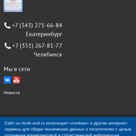
+7 (343) 271-66-84
Екатеринбург
+7 (351) 267-81-77
Челябинск
Мы в сети
Новости
Сайт uc-mrsk-ural.ru использует «cookies» и другие интернет-
Создание сайта Jellyweb
сервисы для сбора технических данных о посетителях с целью
получения маркетинговой и статистической информации.
О компании
Контакты