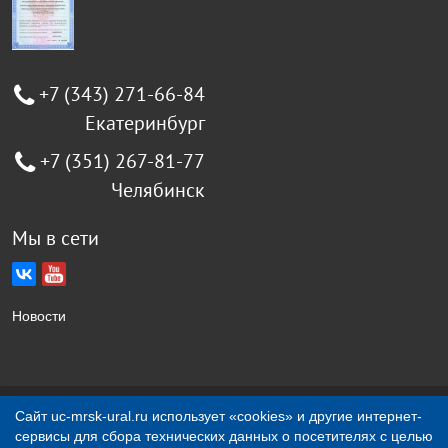
+7 (343) 271-66-84
Екатеринбург
+7 (351) 267-81-77
Челябинск
Мы в сети
Новости
Создание сайта Jellyweb
Сайт uc-mrsk-ural.ru использует «cookies» и другие интернет-
сервисы для сбора технических данных о посетителях с целью